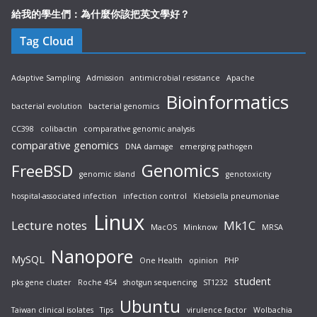
給我的學生們：為什麼你該把英文學好？
Tag Cloud
Adaptive Sampling
Admission
antimicrobial resistance
Apache
Bioinformatics
bacterial evolution
bacterial genomics
CC398
colibactin
comparative genomic analysis
comparative genomics
DNA damage
emerging pathogen
Genomics
FreeBSD
genomic island
genotoxicity
hospital-associated infection
infection control
Klebsiella pneumoniae
Linux
Lecture notes
Mk1C
MacOS
Minknow
MRSA
Nanopore
MySQL
One Health
opinion
PHP
student
pks gene cluster
Roche 454
shotgun sequencing
ST1232
Ubuntu
Taiwan clinical isolates
Tips
virulence factor
Wolbachia